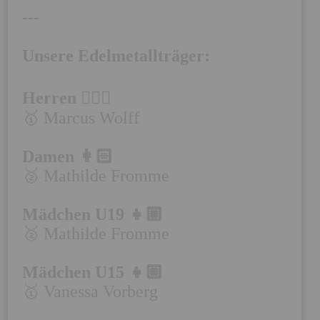
---

Unsere Edelmetallträger:
Herren 🧔🏻‍♂️
🥇 Marcus Wolff

Damen 👩🏻
🥈 Mathilde Fromme

Mädchen U19 👧🏼
🥈 Mathilde Fromme

Mädchen U15 👧🏼
🥇 Vanessa Vorberg
