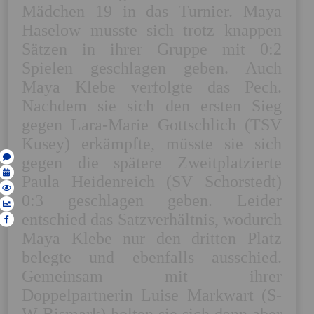
Mädchen 19 in das Turnier. Maya 
Haselow musste sich trotz knappen 
Sätzen in ihrer Gruppe mit 0:2 
Spielen geschlagen geben. Auch 
Maya Klebe verfolgte das Pech. 
Nachdem sie sich den ersten Sieg 
gegen Lara-Marie Gottschlich (TSV 
Kusey) erkämpfte, müsste sie sich 
gegen die spätere Zweitplatzierte 
Paula Heidenreich (SV Schorstedt) 
0:3 geschlagen geben. Leider 
entschied das Satzverhältnis, wodurch 
Maya Klebe nur den dritten Platz 
belegte und ebenfalls ausschied. 
Gemeinsam mit ihrer 
Doppelpartnerin Luise Markwart (S-
W Bismark) holten sie sich dann aber 