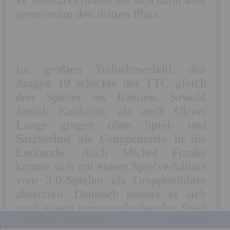
gemeinsam den dritten Platz. 

Im größten Teilnehmerfeld, den 
Jungen 19 schickte der TTC gleich 
drei Spieler ins Rennen. Sowohl 
Jannik Kaukorat, als auch Oliver 
Lange gingen ohne Spiel- und 
Satzverlust als Gruppenerste in die 
Endrunde. Auch Michel Franke 
konnte sich mit einem Spielverhältnis 
vom 3:0-Spielen als Gruppenführer 
absetzten. Dennoch musste er sich 
nach einem nervenaufreibenden Spiel 
© TTC Wolmirstedt e.V.
Impressum
im Viertelfinale gegen Silas 